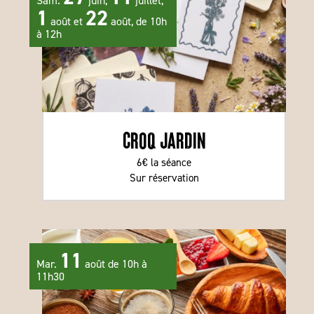
Sam.
juin,
juillet,
1
22
août et
août, de 10h
à 12h
Croq jardin
6€ la séance
Sur réservation
11
Mar.
août de 10h à
11h30